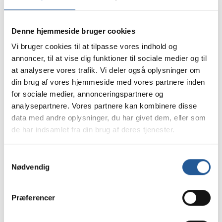
PÅ TAMU KAN DU
VÆLGE MELLEM
Denne hjemmeside bruger cookies
Vi bruger cookies til at tilpasse vores indhold og
annoncer, til at vise dig funktioner til sociale medier og til
BYGNINGSSERVICE
at analysere vores trafik. Vi deler også oplysninger om
Uddannelsen er for dig, der gerne vil arbejde med 
din brug af vores hjemmeside med vores partnere inden
vedligeholdelse af bygninger. Uddannelsen 
for sociale medier, annonceringspartnere og
indeholder lettere reparation og vedligeholdelse, 
analysepartnere. Vores partnere kan kombinere disse
malerarbejde, pleje af grønne områder samt tilsyn 
data med andre oplysninger, du har givet dem, eller som
med tekniske installationer og aflæsning af 
de har indsamlet fra din brug af deres tjenester.
energiforbrug.
EJENDOMSSERVICE
Samtykkevalg
Uddannelsen er for dig, der gerne vil arbejde med 
Nødvendig
lettere reparationsopgaver på bygninger samt pleje af 
grønne områder. Uddannelsen indeholder bl.a. 
vedligeholdelse, reparationer, renovation, rengøring 
Præferencer
samt vedligeholdelse af grønne områder mv.