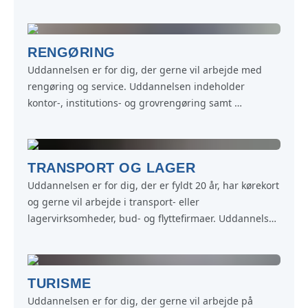
markafgrøder, naturpleje samt vedligeholdelse af 
folde, indhegninger, bygninger, udstyr og maskiner.
RENGØRING
Uddannelsen er for dig, der gerne vil arbejde med 
rengøring og service. Uddannelsen indeholder 
kontor-, institutions- og grovrengøring samt 
trappevask. Klargøring af kursuslokaler og værelser til 
overnatning samt kaffeanretning og afrydning.
TRANSPORT OG LAGER
Uddannelsen er for dig, der er fyldt 20 år, har kørekort 
og gerne vil arbejde i transport- eller 
lagervirksomheder, bud- og flyttefirmaer. Uddannelsen 
indeholder udbringning af gods og pakker. Drift og 
vedligeholdelse af køretøjer. Opgaver i lager/garage.
TURISME
Uddannelsen er for dig, der gerne vil arbejde på 