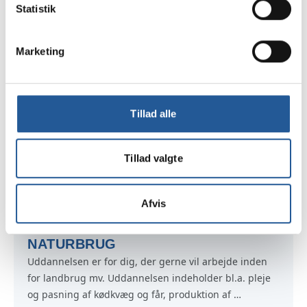
Statistik
KANTINE
Uddannelsen er for dig, der gerne vil arbejde i køkken 
og kantine. Uddannelsen indeholder tilberedning af 
Marketing
morgenbuffet, varme og lune retter, smørrebrød og 
sandwiches samt bagværk. Betjening af gæster ved 
møde- og kursusaktiviteter. Afrydning, rengøring mv.
Tillad alle
METALINDUSTRI
Uddannelsen er for dig, der gerne vil arbejde med 
Tillad valgte
produktion i metalsektoren. Uddannelsen indeholder 
fremstilling af metaldele til bl.a. møbler og lamper. Du 
lærer at bore, klippe, bukke, svejse, fræse og dreje.
Afvis
NATURBRUG
Uddannelsen er for dig, der gerne vil arbejde inden 
for landbrug mv. Uddannelsen indeholder bl.a. pleje 
og pasning af kødkvæg og får, produktion af 