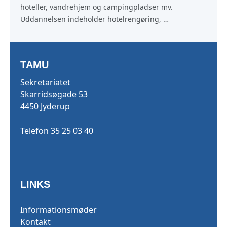
hoteller, vandrehjem og campingpladser mv. 
Uddannelsen indeholder hotelrengøring, 
receptionsopgaver og gæstebetjening, opdækning og 
afdækning samt lettere tilberedning og anretning af 
mad.
TAMU
Sekretariatet
Skarridsøgade 53
4450 Jyderup
Telefon 35 25 03 40
LINKS
Informationsmøder
Kontakt