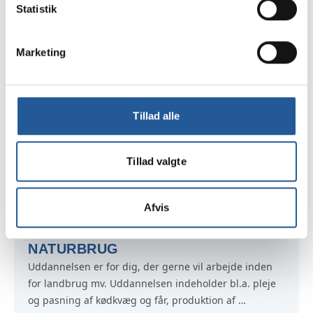
Statistik
KANTINE
Uddannelsen er for dig, der gerne vil arbejde i køkken 
og kantine. Uddannelsen indeholder tilberedning af 
Marketing
morgenbuffet, varme og lune retter, smørrebrød og 
sandwiches samt bagværk. Betjening af gæster ved 
møde- og kursusaktiviteter. Afrydning, rengøring mv.
Tillad alle
METALINDUSTRI
Uddannelsen er for dig, der gerne vil arbejde med 
Tillad valgte
produktion i metalsektoren. Uddannelsen indeholder 
fremstilling af metaldele til bl.a. møbler og lamper. Du 
lærer at bore, klippe, bukke, svejse, fræse og dreje.
Afvis
NATURBRUG
Uddannelsen er for dig, der gerne vil arbejde inden 
for landbrug mv. Uddannelsen indeholder bl.a. pleje 
og pasning af kødkvæg og får, produktion af 