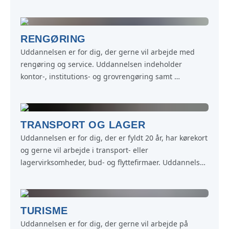
markafgrøder, naturpleje samt vedligeholdelse af 
folde, indhegninger, bygninger, udstyr og maskiner.
RENGØRING
Uddannelsen er for dig, der gerne vil arbejde med 
rengøring og service. Uddannelsen indeholder 
kontor-, institutions- og grovrengøring samt 
trappevask. Klargøring af kursuslokaler og værelser til 
overnatning samt kaffeanretning og afrydning.
TRANSPORT OG LAGER
Uddannelsen er for dig, der er fyldt 20 år, har kørekort 
og gerne vil arbejde i transport- eller 
lagervirksomheder, bud- og flyttefirmaer. Uddannelsen 
indeholder udbringning af gods og pakker. Drift og 
vedligeholdelse af køretøjer. Opgaver i lager/garage.
TURISME
Uddannelsen er for dig, der gerne vil arbejde på 