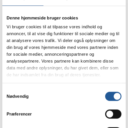
PÅ TAMU KAN DU
VÆLGE MELLEM
Denne hjemmeside bruger cookies
Vi bruger cookies til at tilpasse vores indhold og
annoncer, til at vise dig funktioner til sociale medier og til
BYGNINGSSERVICE
at analysere vores trafik. Vi deler også oplysninger om
Uddannelsen er for dig, der gerne vil arbejde med 
din brug af vores hjemmeside med vores partnere inden
vedligeholdelse af bygninger. Uddannelsen 
for sociale medier, annonceringspartnere og
indeholder lettere reparation og vedligeholdelse, 
analysepartnere. Vores partnere kan kombinere disse
malerarbejde, pleje af grønne områder samt tilsyn 
data med andre oplysninger, du har givet dem, eller som
med tekniske installationer og aflæsning af 
de har indsamlet fra din brug af deres tjenester.
energiforbrug.
EJENDOMSSERVICE
Samtykkevalg
Uddannelsen er for dig, der gerne vil arbejde med 
Nødvendig
lettere reparationsopgaver på bygninger samt pleje af 
grønne områder. Uddannelsen indeholder bl.a. 
vedligeholdelse, reparationer, renovation, rengøring 
Præferencer
samt vedligeholdelse af grønne områder mv.