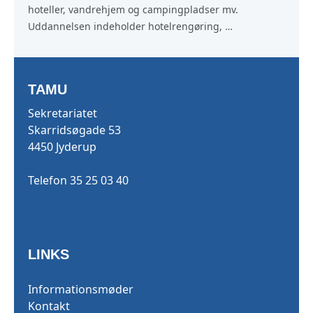
hoteller, vandrehjem og campingpladser mv. 
Uddannelsen indeholder hotelrengøring, 
receptionsopgaver og gæstebetjening, opdækning og 
afdækning samt lettere tilberedning og anretning af 
mad.
TAMU
Sekretariatet
Skarridsøgade 53
4450 Jyderup
Telefon 35 25 03 40
LINKS
Informationsmøder
Kontakt