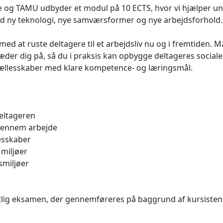
og TAMU udbyder et modul på 10 ECTS, hvor vi hjælper unde
 ny teknologi, nye samværsformer og nye arbejdsforhold.
med at ruste deltagere til et arbejdsliv nu og i fremtiden. 
læder dig på, så du i praksis kan opbygge deltageres socia
llesskaber med klare kompetence- og læringsmål.
deltageren
gennem arbejde
esskaber
 miljøer
smiljøer
lig eksamen, der gennemføreres på baggrund af kursistens