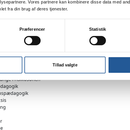
ysepartnere. Vores partnere kan kombinere disse data med andr
S-point og lever op til gældende læringsmål i studieordni
et fra din brug af deres tjenester.
 revideret i oktober 2012.
Præferencer
Statistik
 unge på kanten 10 ECTS
Tillad valgte
miljøer og arbejdsfællesskaber 10 ECTS
unge i risikosonen
edagogik
enspædagogik
sis
ing
r
se