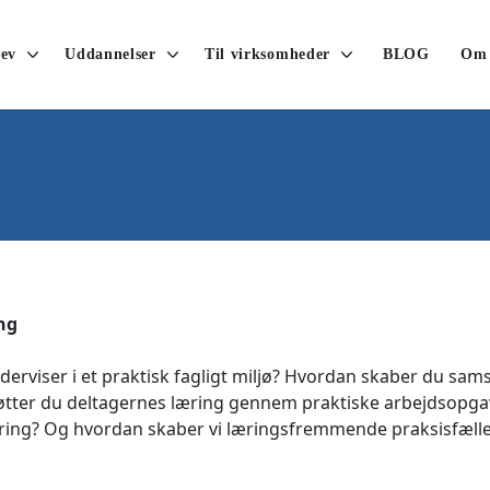
ev
Uddannelser
Til virksomheder
BLOG
Om
SERE I PRAKTISKE
SMILJØER OG
SFÆLLESSKABER 10 EC
ing
derviser i et praktisk fagligt miljø? Hvordan skaber du sams
ter du deltagernes læring gennem praktiske arbejdsopga
æring? Og hvordan skaber vi læringsfremmende praksisfæll