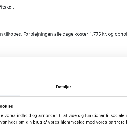
itskøl.
tilkøbes. Forplejningen alle dage koster 1.775 kr. og ophol
Detaljer
ående tilmelding så kontakt venligst studieadministrativ
-Pedersen 5163 2847 eller
wiho@phmetropol.dk
.
ookies
ående modulets indhold så kontakt venligst direktør Peter
se vores indhold og annoncer, til at vise dig funktioner til sociale
oplysninger om din brug af vores hjemmeside med vores partnere i