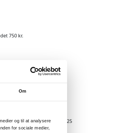
det 750 kr.
Om
 Koordinator hos Københavns
 Staun Kastholm på telefon 3525
 medier og til at analysere
nden for sociale medier,