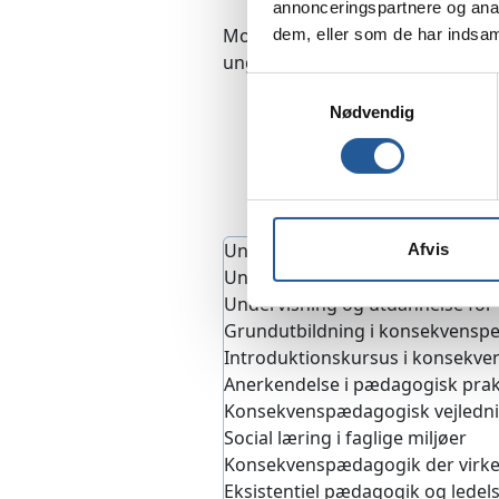
annonceringspartnere og anal
Modulet har et omfang af 10 ECT
dem, eller som de har indsaml
ungdoms- og voksenundervisning
Samtykkevalg
Nødvendig
Undervisning og uddannelse for
Afvis
Undervisere i praktiske lærings
Undervisning og utdannelse for 
Grundutbildning i konsekvensp
Introduktionskursus i konsekv
Anerkendelse i pædagogisk prak
Konsekvenspædagogisk vejledn
Social læring i faglige miljøer
Konsekvenspædagogik der virke
Eksistentiel pædagogik og ledel