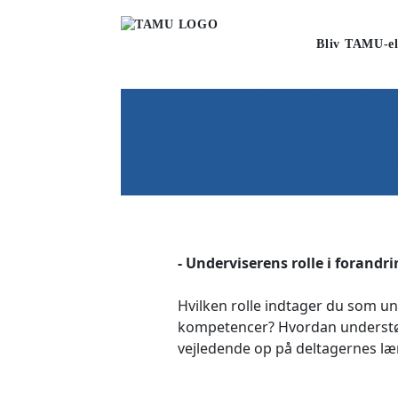
Bliv TAMU-el
UNDERVI
LÆRING
ARBEJD
- Underviserens rolle i forandr
Hvilken rolle indtager du som un
kompetencer? Hvordan understøt
vejledende op på deltagernes l