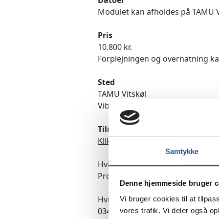
Datoer
Modulet kan afholdes på TAMU V
Pris
10.800 kr.
Forplejningen og overnatning kan 
Sted
TAMU Vitskøl
Viborgvej 475, 9681 Ranum.
Tilmelding
Klik her for tilmelding
Samtykke
Hvis du har nogle spørgsmål ang
Professionshøjskole Winnie Høy
Denne hjemmeside bruger c
Hvis du har nogle spørgsmål ang
Vi bruger cookies til at tilpas
0340 eller mail
pka@tamu.dk
.
vores trafik. Vi deler også 