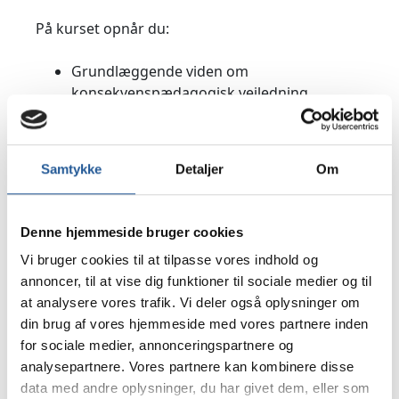
På kurset opnår du:
Grundlæggende viden om
konsekvenspædagogisk vejledning
Færdigheder i at anvende
konsekvenspædagogik i de fire
vejledningsformer: Individuel, kollektiv,
Samtykke
Detaljer
Om
spontan og faglig
Kompetencer til at udfordre egen
vejledningspraksis i forhold til de
Denne hjemmeside bruger cookies
konsekvenspædagogiske metoder
Vi bruger cookies til at tilpasse vores indhold og
annoncer, til at vise dig funktioner til sociale medier og til
Kurset kan afholdes på TAMU-Center Vitskøl.
at analysere vores trafik. Vi deler også oplysninger om
din brug af vores hjemmeside med vores partnere inden
Prisen:
for sociale medier, annonceringspartnere og
Afhænger af antal og sted for afholdelse-
analysepartnere. Vores partnere kan kombinere disse
data med andre oplysninger, du har givet dem, eller som
For mere information og tilbud kontakt direktør