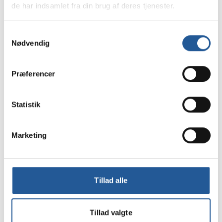
de har indsamlet fra din brug af deres tjenester.
Peter Staun Kastholm på telefon 3525 0340 eller
via mail
pka@tamu.dk
.
Samtykkevalg
Nødvendig
Undervisning og uddannelse for unge på
Præferencer
kanten 10 ECTS
Undervisere i praktiske læringsmiljøer og
Statistik
arbejdsfællesskaber 10 ECTS
Undervisning og utdannelse for unge i
risikosonen
Marketing
Grundutbildning i konsekvenspedagogik
Introduktionskursus i konsekvenspædagogik
Anerkendelse i pædagogisk praksis
Konsekvenspædagogisk vejledning
Tillad alle
Social læring i faglige miljøer
Konsekvenspædagogik der virker
Tillad valgte
Eksistentiel pædagogik og ledelse