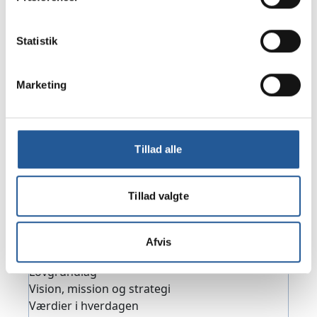
BESTYRELSE
TAMU's bestyrelse udpeges efter vedtægterne for en 
Statistik
fire-årig periode. Nyudpegning finder sted, efter at 
der har været afholdt kommunalvalg. Den nuværende 
bestyrelses funktionsperiode er fra 1. maj 2022 til 30. 
Marketing
april 2026.
Tillad alle
LEDELSE
Kontaktoplysninger på den daglige ledelse
Tillad valgte
Afvis
Hvad er TAMU-uddannelsen?
Lovgrundlag
Vision, mission og strategi
Værdier i hverdagen