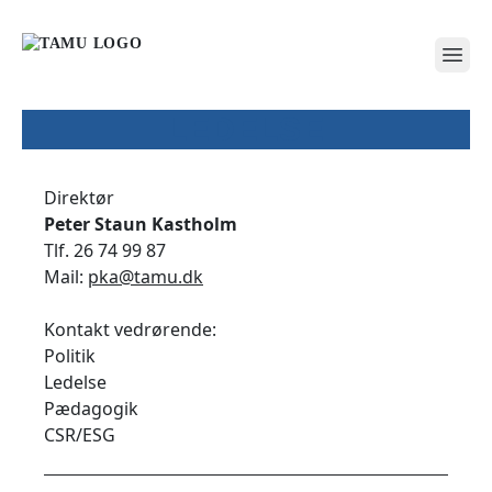
open
LEDELSE
Direktør
Peter Staun Kastholm
Tlf. 26 74 99 87
Mail:
pka@tamu.dk
Kontakt vedrørende:
Politik
Ledelse
Pædagogik
CSR/ESG