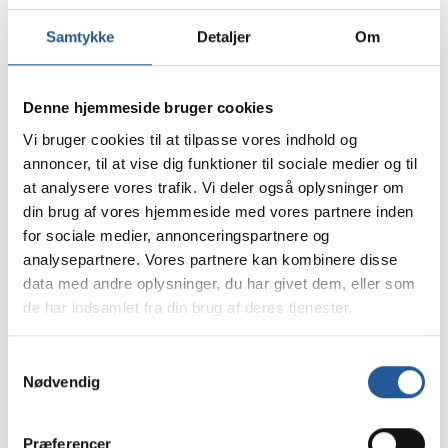
Uddannelser
Pædagogik
Samtykke
Detaljer
Om
Socialfaglig chef
Denne hjemmeside bruger cookies
Rie Rohde
Vi bruger cookies til at tilpasse vores indhold og
Tlf. 24 23 62 75
annoncer, til at vise dig funktioner til sociale medier og til
Mail:
rie@tamu.dk
at analysere vores trafik. Vi deler også oplysninger om
din brug af vores hjemmeside med vores partnere inden
Kontakt vedrørende:
for sociale medier, annonceringspartnere og
Rekruttering og optagelse af elever
analysepartnere. Vores partnere kan kombinere disse
Socialfagligt
data med andre oplysninger, du har givet dem, eller som
Ungeløftet
de har indsamlet fra din brug af deres tjenester.
TAMU's kostskoler
Pædagogik
Samtykkevalg
Nødvendig
Præferencer