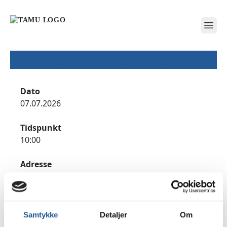
open
INFORMATIONSMØDE
Dato
07.07.2026
Tidspunkt
10:00
Adresse
TAMU Vordingborg, Præstegårdsvej 18, 4760
Vordingborg
Udfyld formularen for at tilmelde dig til
Samtykke
Detaljer
Om
informationsmødet.