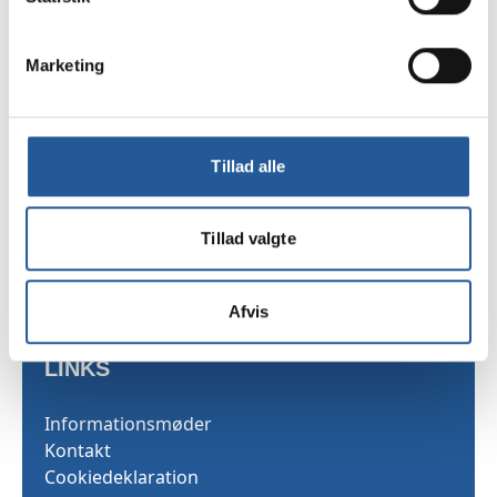
Marketing
TAMU
Sekretariatet
Tillad alle
Skarridsøgade 53
4450 Jyderup
Tillad valgte
Telefon 35 25 03 40
Afvis
LINKS
Informationsmøder
Kontakt
Cookiedeklaration