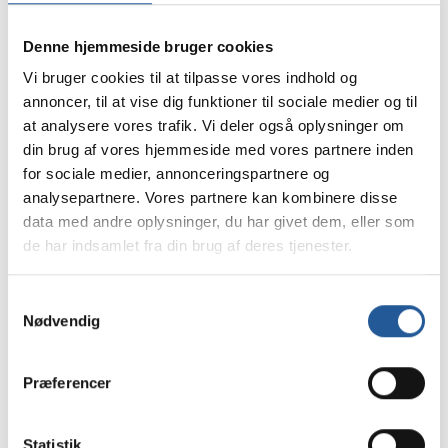
Denne hjemmeside bruger cookies
Vi bruger cookies til at tilpasse vores indhold og
annoncer, til at vise dig funktioner til sociale medier og til
at analysere vores trafik. Vi deler også oplysninger om
Dit navn
*
din brug af vores hjemmeside med vores partnere inden
for sociale medier, annonceringspartnere og
analysepartnere. Vores partnere kan kombinere disse
Din email
*
data med andre oplysninger, du har givet dem, eller som
de har indsamlet fra din brug af deres tjenester.
Dit mobilnummer
Samtykkevalg
Nødvendig
Præferencer
Tilmelding
Statistik