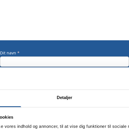
Dit navn
*
Din email
*
Detaljer
Dit mobilnummer
ookies
se vores indhold og annoncer, til at vise dig funktioner til sociale