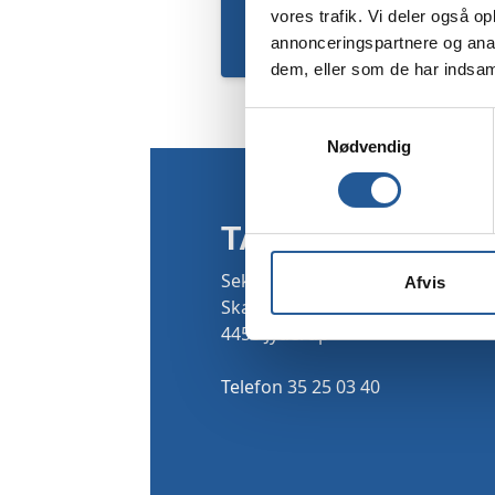
vores trafik. Vi deler også 
annonceringspartnere og anal
dem, eller som de har indsaml
Samtykkevalg
Nødvendig
TAMU
Sekretariatet
Afvis
Skarridsøgade 53
4450 Jyderup
Telefon 35 25 03 40