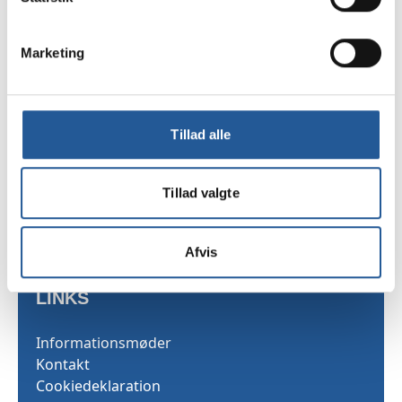
Marketing
TAMU
Sekretariatet
Tillad alle
Skarridsøgade 53
4450 Jyderup
Tillad valgte
Telefon 35 25 03 40
Afvis
LINKS
Informationsmøder
Kontakt
Cookiedeklaration