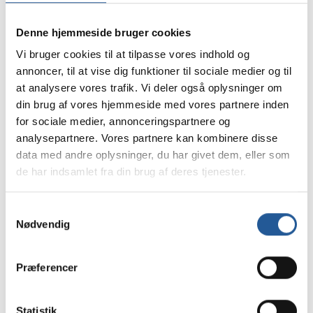
Denne hjemmeside bruger cookies
Vi bruger cookies til at tilpasse vores indhold og
annoncer, til at vise dig funktioner til sociale medier og til
at analysere vores trafik. Vi deler også oplysninger om
Dit navn
*
din brug af vores hjemmeside med vores partnere inden
for sociale medier, annonceringspartnere og
analysepartnere. Vores partnere kan kombinere disse
Din email
*
data med andre oplysninger, du har givet dem, eller som
de har indsamlet fra din brug af deres tjenester.
Dit mobilnummer
Samtykkevalg
Nødvendig
Præferencer
Tilmelding
Statistik