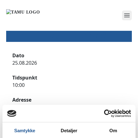
open
INFORMATIONSMØDE
Dato
25.08.2026
Tidspunkt
10:00
Adresse
TAMU Vordingborg, Præstegårdsvej 18, 4760
Vordingborg
Udfyld formularen for at tilmelde dig til
Samtykke
Detaljer
Om
informationsmødet.