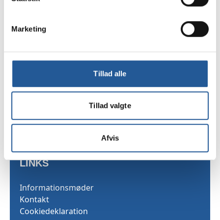
Marketing
TAMU
Sekretariatet
Tillad alle
Skarridsøgade 53
4450 Jyderup
Tillad valgte
Telefon 35 25 03 40
Afvis
LINKS
Informationsmøder
Kontakt
Cookiedeklaration