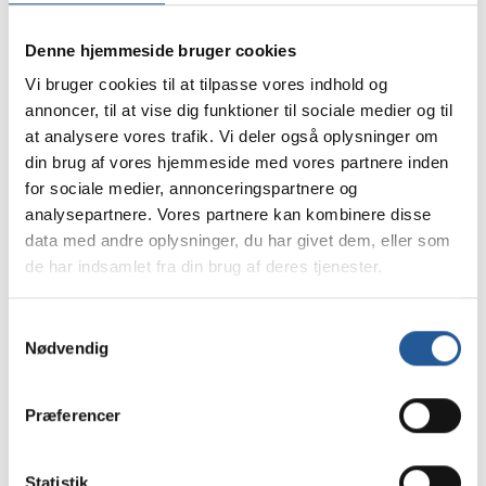
Denne hjemmeside bruger cookies
Vi bruger cookies til at tilpasse vores indhold og
annoncer, til at vise dig funktioner til sociale medier og til
at analysere vores trafik. Vi deler også oplysninger om
Dit navn
*
din brug af vores hjemmeside med vores partnere inden
for sociale medier, annonceringspartnere og
analysepartnere. Vores partnere kan kombinere disse
Din email
*
data med andre oplysninger, du har givet dem, eller som
de har indsamlet fra din brug af deres tjenester.
Dit mobilnummer
Samtykkevalg
Nødvendig
Præferencer
Tilmelding
Statistik