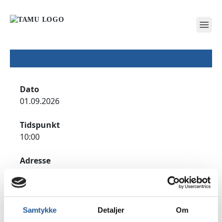
open
INFORMATIONSMØDE
Dato
01.09.2026
Tidspunkt
10:00
Adresse
TAMU Vordingborg, Præstegårdsvej 18, 4760
Vordingborg
Udfyld formularen for at tilmelde dig til
Samtykke
Detaljer
Om
informationsmødet.