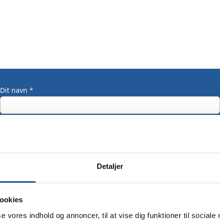
Dit navn
*
Din email
*
Detaljer
Dit mobilnummer
ookies
se vores indhold og annoncer, til at vise dig funktioner til sociale