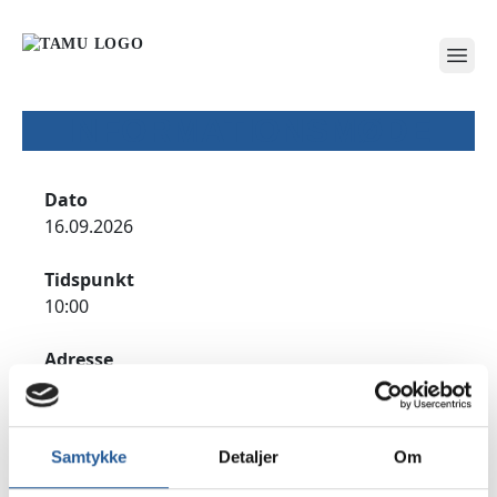
open
INFORMATIONSMØDE
Dato
16.09.2026
Tidspunkt
10:00
Adresse
TAMU Lejre, Hovedvejen 10D, 4000 Roskilde
Udfyld formularen for at tilmelde dig til
Samtykke
Detaljer
Om
informationsmødet.