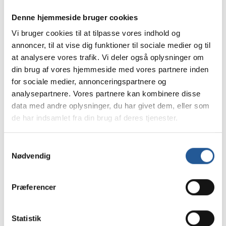
Denne hjemmeside bruger cookies
Vi bruger cookies til at tilpasse vores indhold og
annoncer, til at vise dig funktioner til sociale medier og til
Dit navn
*
at analysere vores trafik. Vi deler også oplysninger om
din brug af vores hjemmeside med vores partnere inden
for sociale medier, annonceringspartnere og
analysepartnere. Vores partnere kan kombinere disse
Din email
*
data med andre oplysninger, du har givet dem, eller som
de har indsamlet fra din brug af deres tjenester.
Dit mobilnummer
Samtykkevalg
Nødvendig
Præferencer
Tilmelding
Statistik