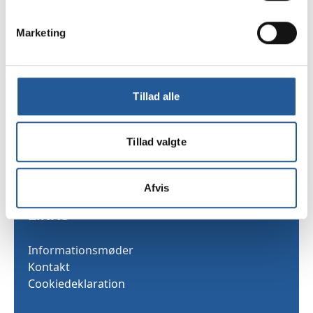
Marketing
TAMU
Sekretariatet
Skarridsøgade 53
Tillad alle
4450 Jyderup
Telefon 35 25 03 40
Tillad valgte
Afvis
LINKS
Informationsmøder
Kontakt
Cookiedeklaration