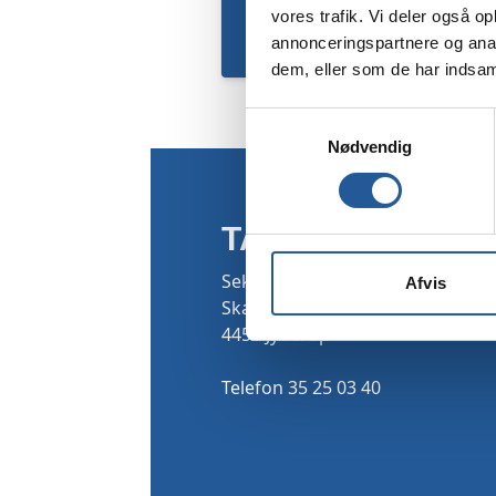
vores trafik. Vi deler også 
annonceringspartnere og anal
dem, eller som de har indsaml
Samtykkevalg
Nødvendig
TAMU
Sekretariatet
Afvis
Skarridsøgade 53
4450 Jyderup
Telefon 35 25 03 40