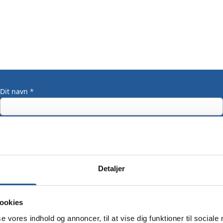
Dit navn
*
Din email
*
Detaljer
Dit mobilnummer
ookies
se vores indhold og annoncer, til at vise dig funktioner til sociale