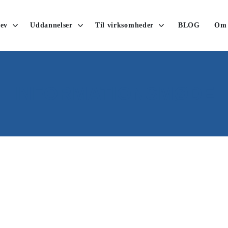
ev
Uddannelser
Til virksomheder
BLOG
Om
INFORMATIONSMØDE