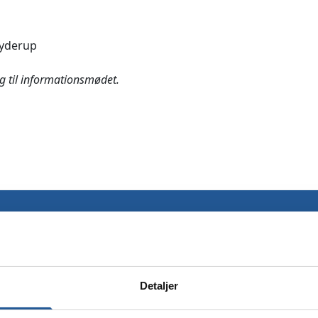
Jyderup
ig til informationsmødet.
Dit navn
*
Din email
*
Detaljer