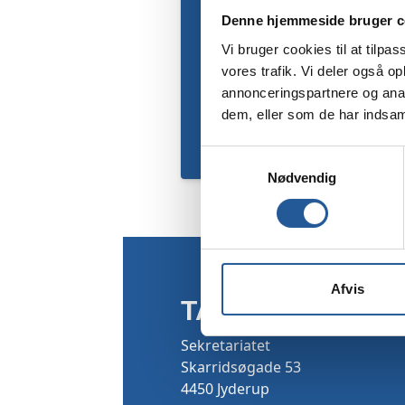
Denne hjemmeside bruger c
Vi bruger cookies til at tilpas
vores trafik. Vi deler også 
annonceringspartnere og anal
dem, eller som de har indsaml
Samtykkevalg
Nødvendig
Afvis
TAMU
Sekretariatet
Skarridsøgade 53
4450 Jyderup