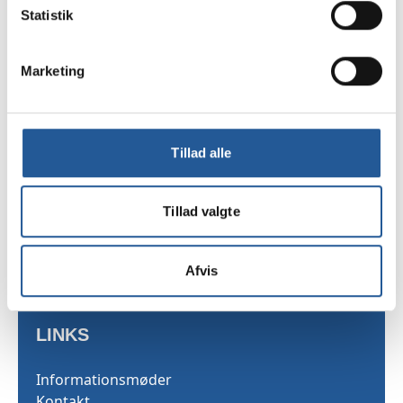
Tilmelding
Statistik
Marketing
TAMU
Sekretariatet
Tillad alle
Skarridsøgade 53
4450 Jyderup
Tillad valgte
Telefon 35 25 03 40
Afvis
LINKS
Informationsmøder
Kontakt