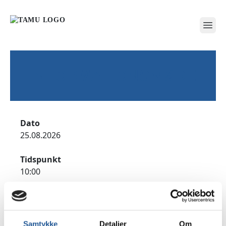
open
INFORMATIONSMØDE
Dato
25.08.2026
Tidspunkt
10:00
Adresse
TAMU Jyderup, Sølystvej 2, 4450 Jyderup
Samtykke
Detaljer
Om