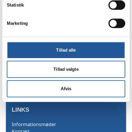
Tilmelding
Statistik
Marketing
TAMU
Sekretariatet
Tillad alle
Skarridsøgade 53
4450 Jyderup
Tillad valgte
Telefon 35 25 03 40
Afvis
LINKS
Informationsmøder
Kontakt