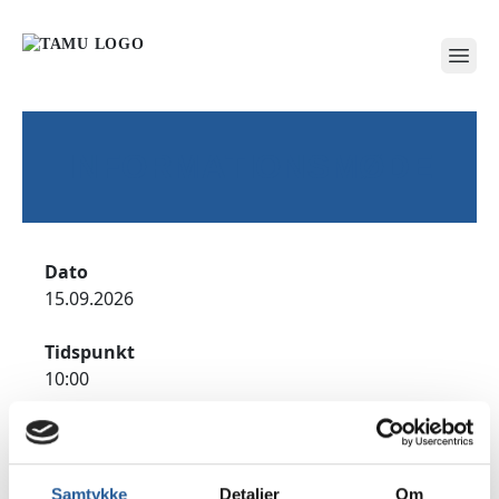
open
INFORMATIONSMØDE
Dato
15.09.2026
Tidspunkt
10:00
Adresse
TAMU Jyderup, Sølystvej 2, 4450 Jyderup
Samtykke
Detaljer
Om