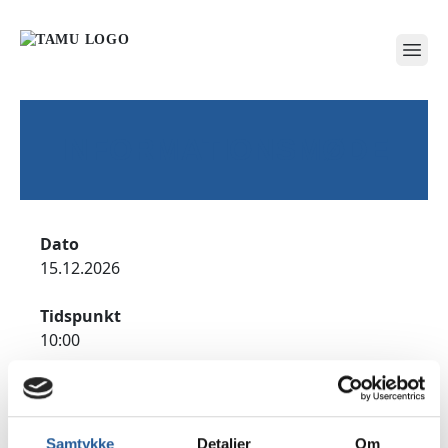
open
INFORMATIONSMØDE
Dato
15.12.2026
Tidspunkt
10:00
Adresse
TAMU Jyderup, Sølystvej 2, 4450 Jyderup
Samtykke
Detaljer
Om