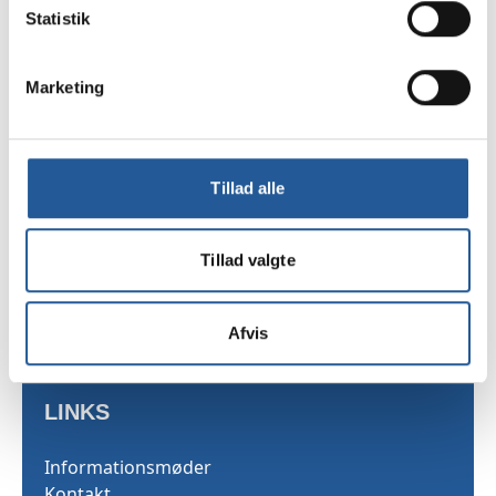
Tilmelding
Statistik
Marketing
TAMU
Sekretariatet
Tillad alle
Skarridsøgade 53
4450 Jyderup
Tillad valgte
Telefon 35 25 03 40
Afvis
LINKS
Informationsmøder
Kontakt