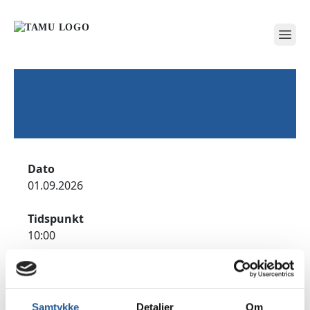
open
INFORMATIONSMØDE
Dato
01.09.2026
Tidspunkt
10:00
Adresse
TAMU Jyderup, Sølystvej 2, 4450 Jyderup
Samtykke
Detaljer
Om