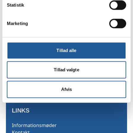
Tilmelding
Statistik
Marketing
TAMU
Sekretariatet
Tillad alle
Skarridsøgade 53
4450 Jyderup
Tillad valgte
Telefon 35 25 03 40
Afvis
LINKS
Informationsmøder
Kontakt