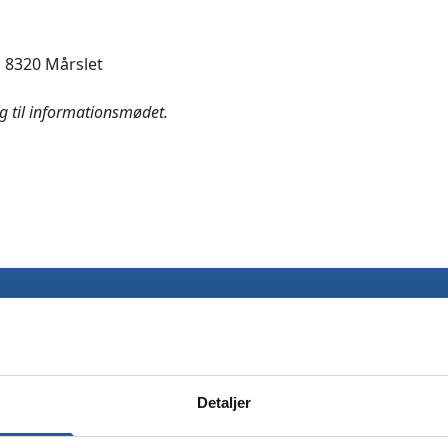
 8320 Mårslet
ig til informationsmødet.
Dit navn
*
Din email
*
Detaljer