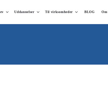
ev
Uddannelser
Til virksomheder
BLOG
Om
INFORMATIONSMØDE