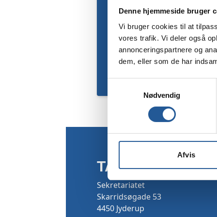
Denne hjemmeside bruger c
Vi bruger cookies til at tilpas
vores trafik. Vi deler også 
annonceringspartnere og anal
dem, eller som de har indsaml
Samtykkevalg
Nødvendig
Afvis
TAMU
Sekretariatet
Skarridsøgade 53
4450 Jyderup