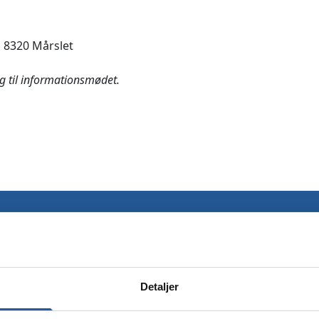
 8320 Mårslet
ig til informationsmødet.
Dit navn
*
Din email
*
Detaljer