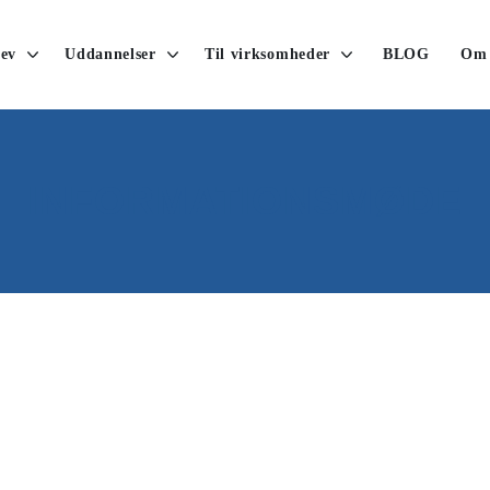
ev
Uddannelser
Til virksomheder
BLOG
Om
INFORMATIONSMØDE