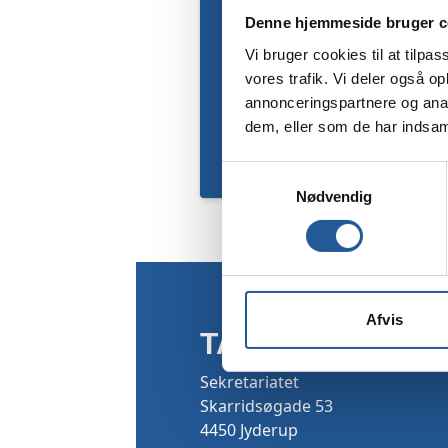
Denne hjemmeside bruger c
Vi bruger cookies til at tilpas
vores trafik. Vi deler også 
annonceringspartnere og anal
dem, eller som de har indsaml
Samtykkevalg
Nødvendig
Afvis
TAMU
Sekretariatet
Skarridsøgade 53
4450 Jyderup