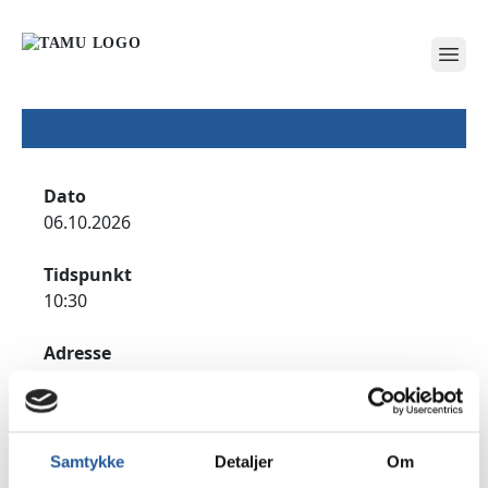
open
INFORMATIONSMØDE
Dato
06.10.2026
Tidspunkt
10:30
Adresse
TAMU Aalborg, Lindholm Brygge 8-16, 9400
Nørresundby
Udfyld formularen for at tilmelde dig til
Samtykke
Detaljer
Om
informationsmødet.