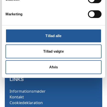
Marketing
TAMU
Sekretariatet
Tillad alle
Skarridsøgade 53
4450 Jyderup
Tillad valgte
Telefon 35 25 03 40
Afvis
LINKS
Informationsmøder
Kontakt
Cookiedeklaration