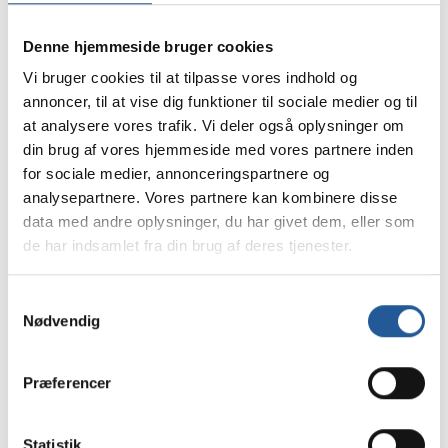
Denne hjemmeside bruger cookies
Vi bruger cookies til at tilpasse vores indhold og
annoncer, til at vise dig funktioner til sociale medier og til
at analysere vores trafik. Vi deler også oplysninger om
Dit navn
*
din brug af vores hjemmeside med vores partnere inden
for sociale medier, annonceringspartnere og
analysepartnere. Vores partnere kan kombinere disse
Din email
*
data med andre oplysninger, du har givet dem, eller som
de har indsamlet fra din brug af deres tjenester.
Dit mobilnummer
Samtykkevalg
Nødvendig
Præferencer
Tilmelding
Statistik