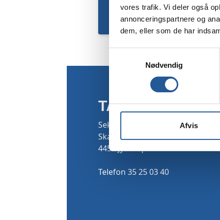
vores trafik. Vi deler også 
annonceringspartnere og anal
dem, eller som de har indsaml
Samtykkevalg
Nødvendig
TAMU
Sekretariatet
Afvis
Skarridsøgade 53
4450 Jyderup
Telefon 35 25 03 40