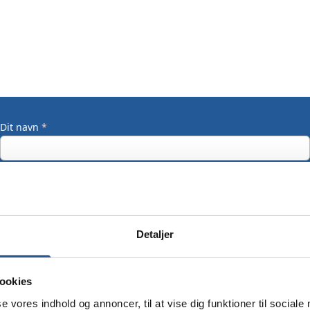
Dit navn
*
Din email
*
Detaljer
Dit mobilnummer
ookies
se vores indhold og annoncer, til at vise dig funktioner til sociale