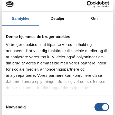
footeren).
Samtykke
Detaljer
Om
Vores centre
Sekretariatet
Denne hjemmeside bruger cookies
Hvem kan blive TAMU-elev?
Vi bruger cookies til at tilpasse vores indhold og
Presse
annoncer, til at vise dig funktioner til sociale medier og til
at analysere vores trafik. Vi deler også oplysninger om
din brug af vores hjemmeside med vores partnere inden
for sociale medier, annonceringspartnere og
analysepartnere. Vores partnere kan kombinere disse
FOTOS TIL PRESSEBRUG
data med andre oplysninger, du har givet dem, eller som
Billederne på denne side kan frit downloades.
de har indsamlet fra din brug af deres tjenester.
Samtykkevalg
Nødvendig
FAKTA OM TAMU