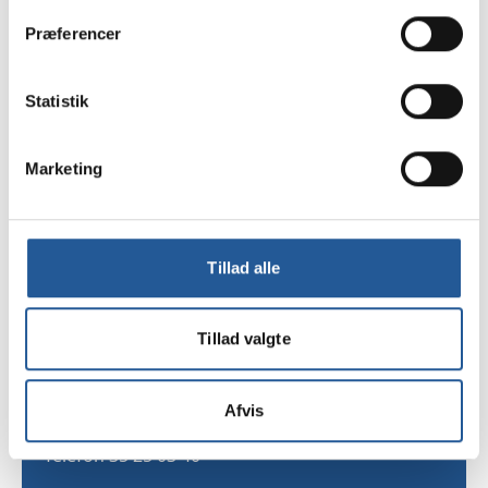
TAMU (Træningsskolens Arbejdsmarkedsuddannelser) 
er en praktisk tilrettelagt, joborienteret uddannelse 
Præferencer
for 18-30-årige, hvis liv er præget af sociale 
problemer. Uddannelsens formål er at fremme 
Statistik
elevernes muligheder for beskæftigelse eller videre 
uddannelse.
TAMU I MEDIERNE
Marketing
Oversigt med links til artikler og debatindlæg om 
TAMU
Tillad alle
TAMU
Tillad valgte
Sekretariatet
Skarridsøgade 53
4450 Jyderup
Afvis
Telefon 35 25 03 40