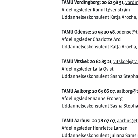
TAMU Vordingborg: 20 62 98 51,
vordi
Afdelingsleder Ronni Løvenstrøm
Uddannelseskonsulent Katja Arocha,
TAMU Odense: 20 93 20 58,
odense@t
Afdelingsleder Charlotte Ard
Uddannelseskonsulent Katja Arocha,
TAMU Vitskøl: 20 62 85 21
,
vitskoel@t
Afdelingsleder Laila Qvist
Uddannelseskonsulent Sasha Stepha
TAMU Aalborg: 20 63 66 07
,
aalborg@
Afdelingsleder Sanne Froberg
Uddannelseskonsulent Sasha Stepha
TAMU Aarhus: 20 78 07 07
,
aarhus@t
Afdelingsleder Henriette Larsen
Uddannelseskonsulent Juliana Samsi