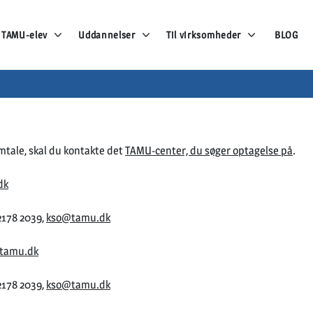
v TAMU-elev
Uddannelser
Til virksomheder
BLOG
KONTAKT
amtale, skal du kontakte det
TAMU-center, du søger optagelse på
.
dk
2178 2039,
kso@tamu.dk
tamu.dk
2178 2039,
kso@tamu.dk